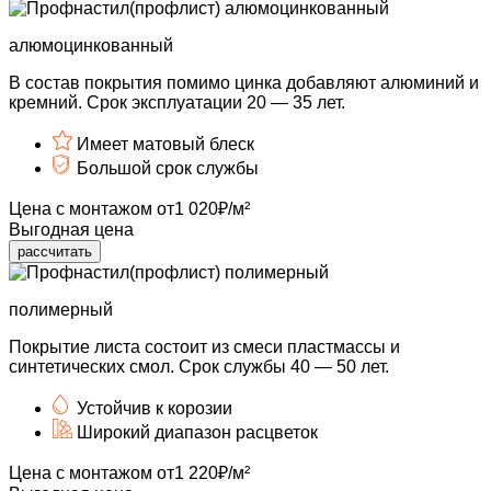
алюмоцинкованный
В состав покрытия помимо цинка добавляют алюминий и
кремний.
Срок эксплуатации 20 — 35 лет.
Имеет
матовый блеск
Большой
срок службы
Цена с монтажом
от
1 020
₽/м²
Выгодная цена
рассчитать
полимерный
Покрытие листа состоит из смеси пластмассы и
синтетических смол.
Срок службы 40 — 50 лет.
Устойчив
к корозии
Широкий
диапазон расцветок
Цена с монтажом
от
1 220
₽/м²