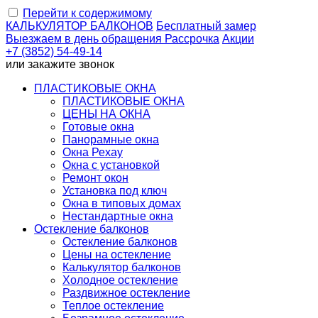
Перейти к содержимому
КАЛЬКУЛЯТОР
БАЛКОНОВ
Бесплатный замер
Выезжаем
в день обращения
Рассрочка
Акции
+7 (3852) 54-49-14
или
закажите звонок
ПЛАСТИКОВЫЕ ОКНА
ПЛАСТИКОВЫЕ ОКНА
ЦЕНЫ НА ОКНА
Готовые окна
Панорамные окна
Окна Рехау
Окна с установкой
Ремонт окон
Установка под ключ
Окна в типовых домах
Нестандартные окна
Остекление балконов
Остекление балконов
Цены на остекление
Калькулятор балконов
Холодное остекление
Раздвижное остекление
Теплое остекление