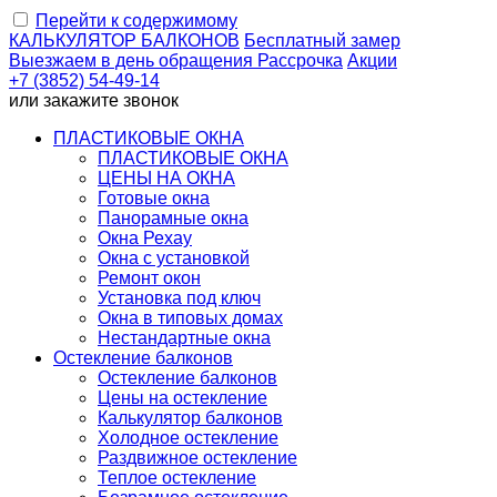
Перейти к содержимому
КАЛЬКУЛЯТОР
БАЛКОНОВ
Бесплатный замер
Выезжаем
в день обращения
Рассрочка
Акции
+7 (3852) 54-49-14
или
закажите звонок
ПЛАСТИКОВЫЕ ОКНА
ПЛАСТИКОВЫЕ ОКНА
ЦЕНЫ НА ОКНА
Готовые окна
Панорамные окна
Окна Рехау
Окна с установкой
Ремонт окон
Установка под ключ
Окна в типовых домах
Нестандартные окна
Остекление балконов
Остекление балконов
Цены на остекление
Калькулятор балконов
Холодное остекление
Раздвижное остекление
Теплое остекление