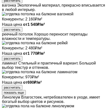
рассчитать
вагонка
Экологичный материал, прекрасно вписывается
в любой интерьер.
Конкуренты:
2 160
₽/м²
Наша цена
от
1 540
₽/м²
рассчитать
реечный потолок
Хорошо переносит перепады
влажности и температуры.
Конкуренты:
2 480
₽/м²
Наша цена
от
1 770
₽/м²
рассчитать
ламинат
Стильный и практичный вариант. Большой
выбор текстур и оттенков.
Конкуренты:
970
₽/м²
Наша цена
от
690
₽/м²
рассчитать
показать еще
Линолеум
Влагостоек, нетребователен в уходе, имеет
богатый выбор цветов и рисунков.