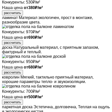
Конкуренты:
530
₽/м²
Наша цена
от
380
₽/м²
рассчитать
ламинат
Материал экологичен, прост в монтаже,
разнообразие цвета.
Конкуренты:
970
₽/м²
Наша цена
от
690
₽/м²
рассчитать
доска
Натуральный материал, с приятным запахом,
фактурный и теплый.
Конкуренты:
950
₽/м²
Наша цена
от
680
₽/м²
рассчитать
ковролин
Мягкий, тактильно приятный материал,
хорошие параметры тепло- и звукоизоляции.
Конкуренты:
700
₽/м²
Наша цена
от
500
₽/м²
рассчитать
паркетная доска
Эстетична, долговечна, Теплая на ощупь
и экологически чистая.