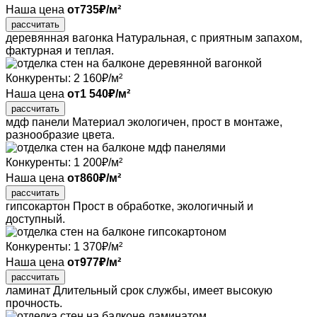
Наша цена
от
735
₽/м²
рассчитать
деревянная вагонка
Натуральная, с приятным запахом,
фактурная
и теплая.
Конкуренты:
2 160
₽/м²
Наша цена
от
1 540
₽/м²
рассчитать
мдф панели
Материал экологичен, прост в монтаже,
разнообразие цвета.
Конкуренты:
1 200
₽/м²
Наша цена
от
860
₽/м²
рассчитать
гипсокартон
Прост в обработке, экологичный
и
доступный.
Конкуренты:
1 370
₽/м²
Наша цена
от
977
₽/м²
рассчитать
ламинат
Длительный срок службы, имеет высокую
прочность.