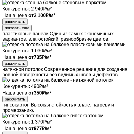
Конкуренты:
2 940
₽/м²
Наша цена
от
2 100
₽/м²
рассчитать
показать еще
пластиковые панели
Один из самых экономичных
вариантов, влагостойкий, разнообразие цветов.
Конкуренты:
1 030
₽/м²
Наша цена
от
735
₽/м²
рассчитать
натяжной потолок
Современное решение для создания
ровной поверхности без видимых швов и дефектов.
Конкуренты:
490
₽/м²
Наша цена
от
350
₽/м²
рассчитать
гипсокартон
Высокая стойкость к влаге, нагреву и
промерзанию.
Конкуренты:
1 370
₽/м²
Наша цена
от
977
₽/м²