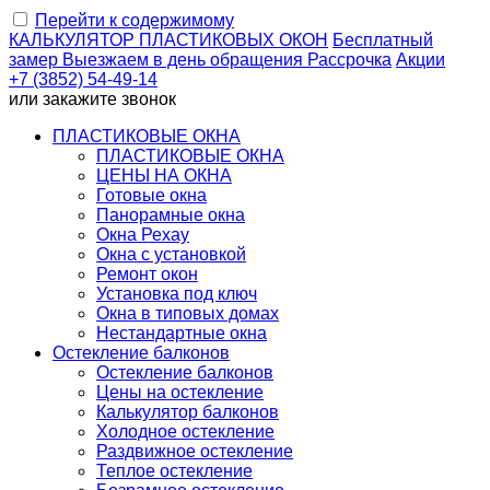
Перейти к содержимому
КАЛЬКУЛЯТОР
ПЛАСТИКОВЫХ ОКОН
Бесплатный
замер
Выезжаем
в день обращения
Рассрочка
Акции
+7 (3852) 54-49-14
или
закажите звонок
ПЛАСТИКОВЫЕ ОКНА
ПЛАСТИКОВЫЕ ОКНА
ЦЕНЫ НА ОКНА
Готовые окна
Панорамные окна
Окна Рехау
Окна с установкой
Ремонт окон
Установка под ключ
Окна в типовых домах
Нестандартные окна
Остекление балконов
Остекление балконов
Цены на остекление
Калькулятор балконов
Холодное остекление
Раздвижное остекление
Теплое остекление