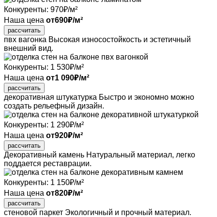
Конкуренты:
970
₽/м²
Наша цена
от
690
₽/м²
рассчитать
пвх вагонка
Высокая износостойкость
и эстетичный
внешний вид.
Конкуренты:
1 530
₽/м²
Наша цена
от
1 090
₽/м²
рассчитать
декоративная штукатурка
Быстро и экономно можно
создать рельефный дизайн.
Конкуренты:
1 290
₽/м²
Наша цена
от
920
₽/м²
рассчитать
Декоративный камень
Натуральный материал, легко
поддается реставрации.
Конкуренты:
1 150
₽/м²
Наша цена
от
820
₽/м²
рассчитать
стеновой паркет
Экологичный и прочный
материал.