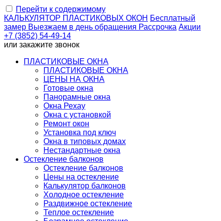
Перейти к содержимому
КАЛЬКУЛЯТОР
ПЛАСТИКОВЫХ ОКОН
Бесплатный
замер
Выезжаем
в день обращения
Рассрочка
Акции
+7 (3852) 54-49-14
или
закажите звонок
ПЛАСТИКОВЫЕ ОКНА
ПЛАСТИКОВЫЕ ОКНА
ЦЕНЫ НА ОКНА
Готовые окна
Панорамные окна
Окна Рехау
Окна с установкой
Ремонт окон
Установка под ключ
Окна в типовых домах
Нестандартные окна
Остекление балконов
Остекление балконов
Цены на остекление
Калькулятор балконов
Холодное остекление
Раздвижное остекление
Теплое остекление