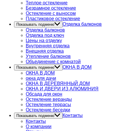
Теплое остекление
Безрамное остекление
Остекление с выносом
Пластиковое остекление
Отделка балконов
Показывать подменю
Отделка балконов
Отделка под ключ
Цены на отделку
Внутренняя отделка
Внешняя отделка
Утепление балконов
Объединение с комнатой
ОКНА В ДОМ
Показывать подменю
ОКНА В ДОМ
окна для дачи
ОКНА В ДЕРЕВЯННЫЙ ДОМ
ОКНА И ДВЕРИ ИЗ АЛЮМИНИЯ
Обсада для окон
Остекление веранды
Остекление террасы
Остекление беседки
Контакты
Показывать подменю
Контакты
О компании