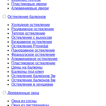
Пластиковые двери
Алюминиевые двери
Остекление балконов
Холодное остекление
Раздвижное остекление
Теплое остекление
Остекление с выносом
Безрамное остекление
Остекление Provedal
Панорамное остекление
Французское остекление
Алюминиевое остекление
Пластиковое остекление
Цены на балконы
Балконы под ключ
Остекление балконов 3м
Остекление балконов 6м
Остекление в хрущевке
Деревянные окна
Окна из сосны
Окна из лиственницы