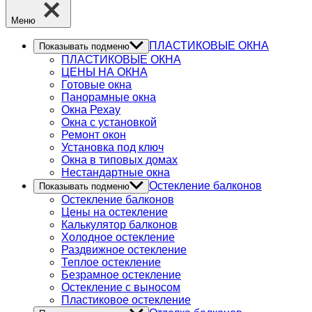
Меню
ПЛАСТИКОВЫЕ ОКНА
Показывать подменю
ПЛАСТИКОВЫЕ ОКНА
ЦЕНЫ НА ОКНА
Готовые окна
Панорамные окна
Окна Рехау
Окна с установкой
Ремонт окон
Установка под ключ
Окна в типовых домах
Нестандартные окна
Остекление балконов
Показывать подменю
Остекление балконов
Цены на остекление
Калькулятор балконов
Холодное остекление
Раздвижное остекление
Теплое остекление
Безрамное остекление
Остекление с выносом
Пластиковое остекление