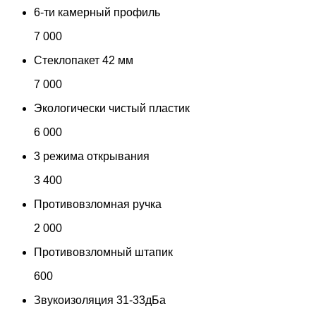
6-ти камерный профиль
7 000
Стеклопакет 42 мм
7 000
Экологически чистый пластик
6 000
3 режима открывания
3 400
Противовзломная ручка
2 000
Противовзломный штапик
600
Звукоизоляция 31-33дБа